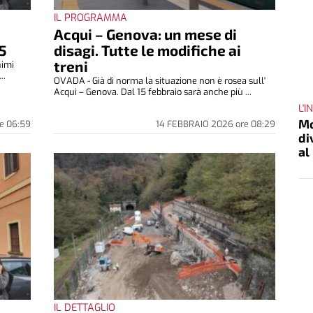
IL PROGRAMMA
Acqui – Genova: un mese di
5
disagi. Tutte le modifiche ai
treni
nimi
..
OVADA - Già di norma la situazione non è rosea sull'
Acqui – Genova. Dal 15 febbraio sarà anche più ...
L'
Mo
e
06:59
14 FEBBRAIO 2026
ore
08:29
di
al
IL DETTAGLIO