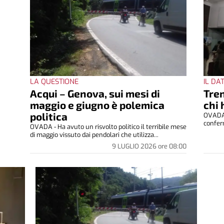
LA QUESTIONE
IL DA
Acqui – Genova, sui mesi di
Tren
maggio e giugno è polemica
chi 
politica
OVADA 
conferm
OVADA - Ha avuto un risvolto politico il terribile mese
di maggio vissuto dai pendolari che utilizza...
9 LUGLIO 2026
ore
08:00