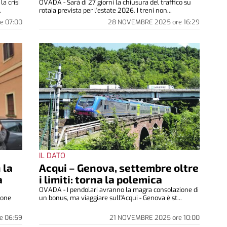
a crisi
OVADA - Sarà di 27 giorni la chiusura del traffico su
.
rotaia prevista per l'estate 2026. I treni non...
re
07:00
28 NOVEMBRE 2025
ore
16:29
IL DATO
 la
Acqui – Genova, settembre oltre
a
i limiti: torna la polemica
OVADA - I pendolari avranno la magra consolazione di
ione
un bonus, ma viaggiare sull'Acqui - Genova è st...
e
06:59
21 NOVEMBRE 2025
ore
10:00