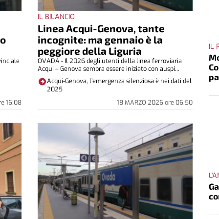
IL BILANCIO
Linea Acqui-Genova, tante
lo
incognite: ma gennaio è la
IL
peggiore della Liguria
Mo
inciale
OVADA - Il 2026 degli utenti della linea ferroviaria
Co
.
Acqui – Genova sembra essere iniziato con auspi...
p
Acqui-Genova, l’emergenza silenziosa è nei dati del
2025
re
16:08
18 MARZO 2026
ore
06:50
L'
Ga
co