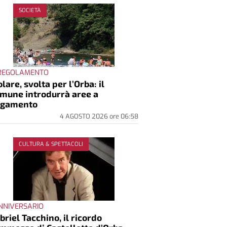
SOCIETÀ
 REGOLAMENTO
lare, svolta per l’Orba: il
mune introdurrà aree a
agamento
4 AGOSTO 2026
ore
06:58
CULTURA & SPETTACOLI
ANNIVERSARIO
briel Tacchino, il ricordo