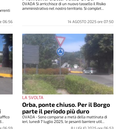
OVADA Si arricchisce di un nuovo tassello il Risiko
amministrativo nel nostro territorio. Si complet...
orrenti
e
06:56
14 AGOSTO 2025
ore
07:50
LA SVOLTA
Orba, ponte chiuso. Per il Borgo
i
parte il periodo più duro
affico
OVADA - Sono comparse a metà della mattinata di
...
ieri, lunedì 7 luglio 2025, le pesanti barriere util...
e
06:59
8 LUGLIO 2025
ore
06:53