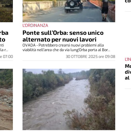
co
L'ORDINANZA
rba
Ponte sull’Orba: senso unico
to
alternato per nuovi lavori
nti
OVADA - Potrebbero crearsi nuovi problemi alla
a r...
viabilità nell'area che da via lung'Orba porta al Bor...
re
07:00
30 OTTOBRE 2025
ore
09:08
L'
Mo
di
al