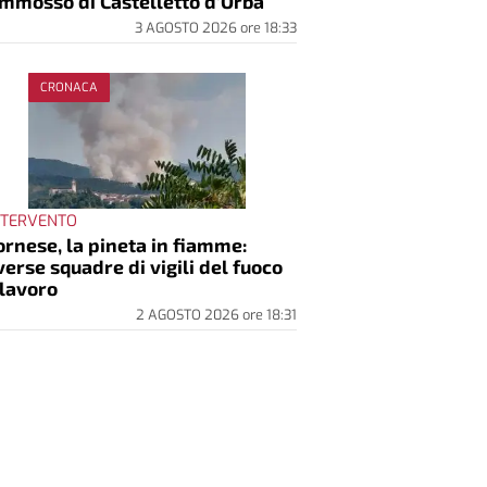
mmosso di Castelletto d’Orba
3 AGOSTO 2026
ore
18:33
CRONACA
INTERVENTO
rnese, la pineta in fiamme:
verse squadre di vigili del fuoco
 lavoro
2 AGOSTO 2026
ore
18:31