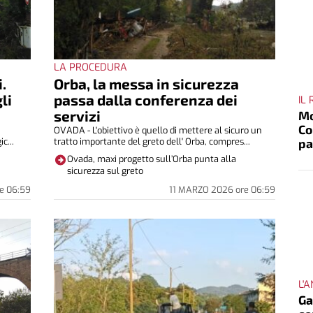
LA PROCEDURA
i.
Orba, la messa in sicurezza
li
passa dalla conferenza dei
IL
servizi
Mo
Co
OVADA - L'obiettivo è quello di mettere al sicuro un
c...
tratto importante del greto dell' Orba, compres...
p
Ovada, maxi progetto sull’Orba punta alla
sicurezza sul greto
e
06:59
11 MARZO 2026
ore
06:59
L'
Ga