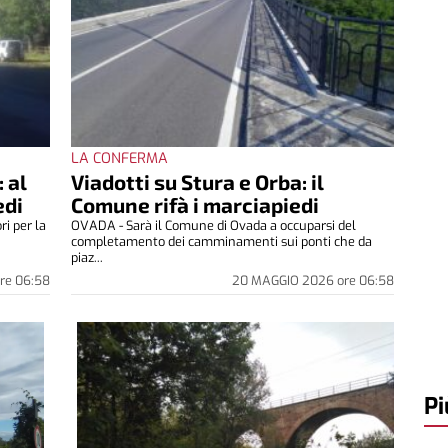
LA CONFERMA
: al
Viadotti su Stura e Orba: il
edi
Comune rifà i marciapiedi
ri per la
OVADA - Sarà il Comune di Ovada a occuparsi del
completamento dei camminamenti sui ponti che da
piaz...
re
06:58
20 MAGGIO 2026
ore
06:58
Pi