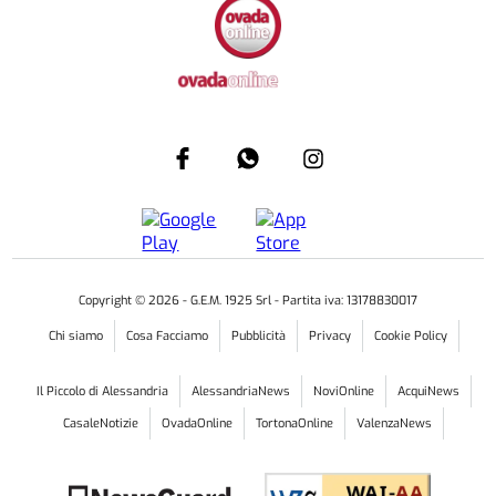
Copyright ©
2026
- G.E.M. 1925 Srl - Partita iva: 13178830017
Chi siamo
Cosa Facciamo
Pubblicità
Privacy
Cookie Policy
Il Piccolo di Alessandria
AlessandriaNews
NoviOnline
AcquiNews
CasaleNotizie
OvadaOnline
TortonaOnline
ValenzaNews