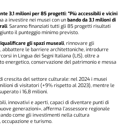
e 3,1 milioni per 85 progetti: “Più accessibili e vicini
a a investire nei musei con un
bando da 3,1 milioni di
rali
. Saranno finanziati tutti gli 85 progetti risultati
ggiunto il punteggio minimo previsto.
iqualificare gli spazi museali
, rinnovare gli
à, abbattere le barriere architettoniche, introdurre
rsi in Lingua dei Segni Italiana (LIS), oltre a
ento energetico, conservazione del patrimonio e messa
 di crescita del settore culturale: nel 2024 i musei
lioni di visitatori (+9% rispetto al 2023), mentre le
uperato i 16,8 milioni.
, innovativi e aperti, capaci di diventare punti di
 nuove generazioni», afferma l’assessore regionale
neando come gli investimenti nella cultura
, occupazione e turismo.