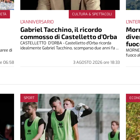
IETÀ
CULTURA & SPETTACOLI
L'ANNIVERSARIO
L'INT
Gabriel Tacchino, il ricordo
Morn
commosso di Castelletto d’Orba
dive
fuoc
CASTELLETTO D'ORBA - Castelletto d'Orba ricorda
idealmente Gabriel Tacchino, scomparso due anni fa ...
aree di
MORNESE
fuoco al
re
06:58
3 AGOSTO 2026
ore
18:33
SPORT
ECON