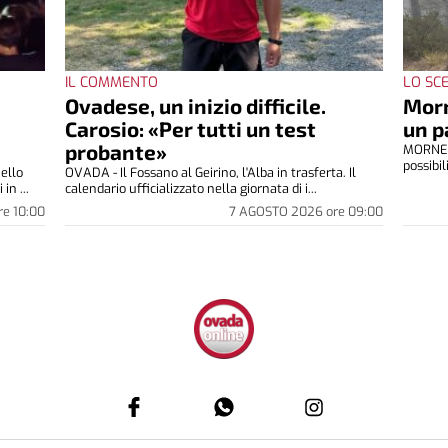
IL COMMENTO
LO SC
:
Ovadese, un inizio difficile.
Morn
Carosio: «Per tutti un test
un p
probante»
MORNESE
possibil
ello
OVADA - Il Fossano al Geirino, l'Alba in trasferta. Il
in ...
calendario ufficializzato nella giornata di i...
re
10:00
7 AGOSTO 2026
ore
09:00