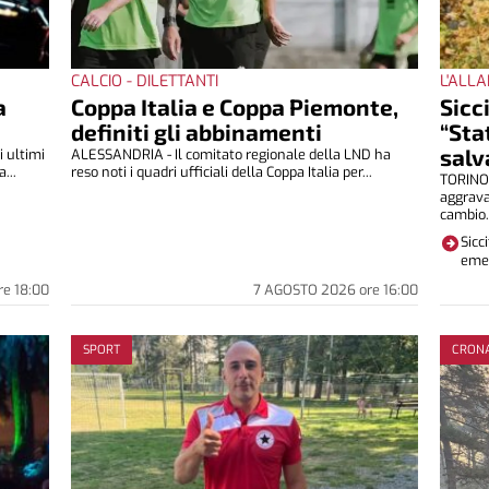
CALCIO - DILETTANTI
L'ALL
a
Coppa Italia e Coppa Piemonte,
Sicc
definiti gli abbinamenti
“Sta
salv
 ultimi
ALESSANDRIA - Il comitato regionale della LND ha
...
reso noti i quadri ufficiali della Coppa Italia per...
TORINO 
aggrava
cambio.
Sicc
emer
re
18:00
7 AGOSTO 2026
ore
16:00
SPORT
CRON