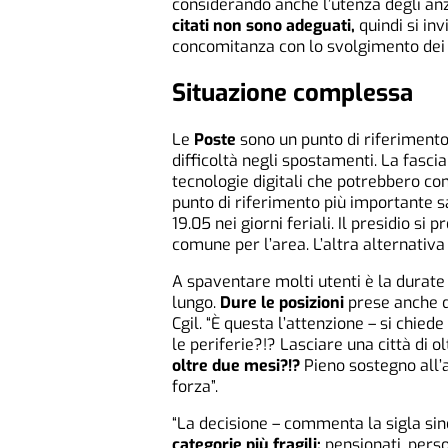
considerando anche l’utenza degli anzia
citati non sono adeguati,
quindi si inv
concomitanza con lo svolgimento dei l
Situazione complessa
Le
Poste
sono un punto di riferimento
difficoltà negli spostamenti. La fascia
tecnologie digitali che potrebbero co
punto di riferimento più importante sa
19.05 nei giorni feriali. Il presidio 
comune per l’area. L’altra alternativa 
A spaventare molti utenti è la durate
lungo.
Dure le posizioni
prese anche da
Cgil. “È questa l’attenzione – si chied
le periferie?!? Lasciare una città di o
oltre due mesi?!?
Pieno sostegno all
forza”.
“La decisione – commenta la sigla sind
categorie più fragili:
pensionati, perso