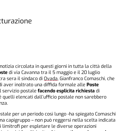
utturazione
zia circolata in questi giorni in tutta la città della
oste
di via Cavanna tra il 5 maggio e il 20 luglio
ra sera il sindaco di
Ovada
, Gianfranco Comaschi, che
i aver inoltrato una diffida formale alle
Poste
l servizio postale
facendo esplicita richiesta
di
hé quelli elencati dall’ufficio postale non sarebbero
nza.
postale per un periodo così lungo -ha spiegato Comaschi
a capigruppo – non può reggersi nella scelta indicata
 limitrofi per espletare le diverse operazioni