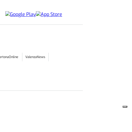
ortonaOnline
ValenzaNews