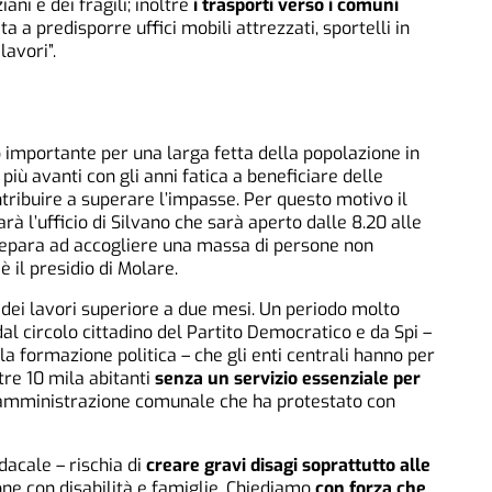
ni e dei fragili; inoltre
i trasporti verso i comuni
ita a predisporre uffici mobili attrezzati, sportelli in
avori”.
 importante per una larga fetta della popolazione in
 più avanti con gli anni fatica a beneficiare delle
ntribuire a superare l’impasse. Per questo motivo il
rà l’ufficio di Silvano che sarà aperto dalle 8.20 alle
si prepara ad accogliere una massa di persone non
è il presidio di Molare.
 dei lavori superiore a due mesi. Un periodo molto
l circolo cittadino del Partito Democratico e da Spi –
e la formazione politica – che gli enti centrali hanno per
ltre 10 mila abitanti
senza un servizio essenziale per
’amministrazione comunale che ha protestato con
acale – rischia di
creare gravi disagi soprattutto alle
ne con disabilità e famiglie. Chiediamo
con forza che