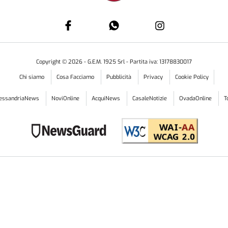
Copyright ©
2026
- G.E.M. 1925 Srl - Partita iva: 13178830017
Chi siamo
Cosa Facciamo
Pubblicità
Privacy
Cookie Policy
lessandriaNews
NoviOnline
AcquiNews
CasaleNotizie
OvadaOnline
T