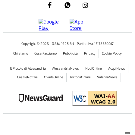
Copyright ©
2026
- G.E.M. 1925 Srl - Partita iva: 13178830017
Chi siamo
Cosa Facciamo
Pubblicità
Privacy
Cookie Policy
Il Piccolo di Alessandria
AlessandriaNews
NoviOnline
AcquiNews
CasaleNotizie
OvadaOnline
TortonaOnline
ValenzaNews