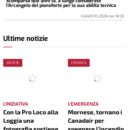
Scomparso due anni fa, a lungo considerato
l'Arcangelo del pianoforte per la sua abilità tecnica
3 AGOSTO 2026
ore
18:33
Ultime notizie
SOCIETÀ
CRONACA
L'INIZIATIVA
L'EMERGENZA
Con la Pro Loco alla
Mornese, tornano i
Loggia una
Canadair per
fotografia sostiene
spegnere l’incendio