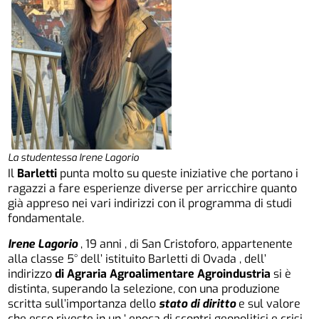
La studentessa Irene Lagorio
Il
Barletti
punta molto su queste iniziative che portano i
ragazzi a fare esperienze diverse per arricchire quanto
già appreso nei vari indirizzi con il programma di studi
fondamentale.
Irene Lagorio
, 19 anni , di San Cristoforo, appartenente
alla classe 5° dell’ istituito Barletti di Ovada , dell’
indirizzo
di Agraria Agroalimentare Agroindustria
si è
distinta, superando la selezione, con una produzione
scritta sull’importanza dello
stato di diritto
e sul valore
che esso riveste in un ‘ epoca di scontri geopolitici e crisi